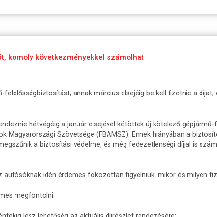
zőt, komoly következményekkel számolhat
ű-felelősségbiztosítást, annak március elsejéig be kell fizetnie a díja
ndeznie hétvégéig a január elsejével kötöttek új kötelező gépjármű-f
ok Magyarországi Szövetsége (FBAMSZ). Ennek hiányában a biztosító a
gszűnik a biztosítási védelme, és még fedezetlenségi díjjal is számol
az autósóknak idén érdemes fokozottan figyelniük, mikor és milyen fi
emes megfontolni:
tekig lesz lehetőség az aktuális díjrészlet rendezésére;