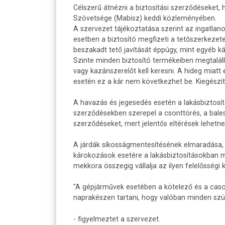
Célszerű átnézni a biztosítási szerződéseket, h
Szövetsége (Mabisz) keddi közleményében.
A szervezet tájékoztatása szerint az ingatla
esetben a biztosító megfizeti a tetőszerkezet
beszakadt tető javítását éppúgy, mint egyéb k
Szinte minden biztosító termékeiben megtalálh
vagy kazánszerelőt kell keresni. A hideg miatt
esetén ez a kár nem következhet be. Kiegészít
A havazás és jegesedés esetén a lakásbiztosít
szerződésekben szerepel a csonttörés, a balese
szerződéseket, mert jelentős eltérések lehetne
A járdák síkosságmentesítésének elmaradása, v
károkozások esetére a lakásbiztosításokban me
mekkora összegig vállalja az ilyen felelősségi k
"A gépjárművek esetében a kötelező és a casc
naprakészen tartani, hogy valóban minden szü
- figyelmeztet a szervezet.