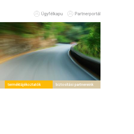
Ügyfélkapu
Partnerportál
terméktájékoztatók
biztosítási partnereink