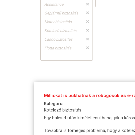
Assistance
b
Gépjármű biztosítás
i
Motor biztosítás
z
Kötelező biztosítás
t
Casco biztosítás
o
Flotta biztosítás
s
í
t
á
Milliókat is bukhatnak a robogósok és e-r
s
Kategória:
e
Kötelező biztosítás
g
Egy baleset után kíméletlenül behajtják a kárö
y
Továbbra is tömeges probléma, hogy a kötelező