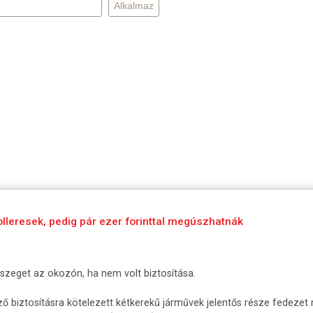
olleresek, pedig pár ezer forinttal megúszhatnák
sszeget az okozón, ha nem volt biztosítása.
 biztosításra kötelezett kétkerekű járművek jelentős része fedezet n