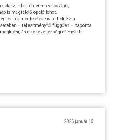
t csak szerdáig érdemes választani;
nap is megfelelő opció lehet.
ségi díj megfizetése is terheli. Ez a
esetében – teljesítménytől függően – naponta
 megkötni, és a fedezetlenségi díj mellett –
2026 január 15.