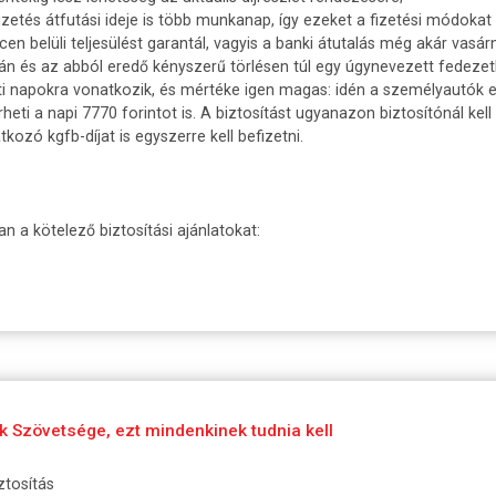
 fizetés átfutási ideje is több munkanap, így ezeket a fizetési módoka
n belüli teljesülést garantál, vagyis a banki átutalás még akár vasár
 és az abból eredő kényszerű törlésen túl egy úgynevezett fedezetlen
ti napokra vonatkozik, és mértéke igen magas: idén a személyautók 
heti a napi 7770 forintot is. A biztosítást ugyanazon biztosítónál kell
tkozó kgfb-díjat is egyszerre kell befizetni.
n a kötelező biztosítási ajánlatokat:
k Szövetsége, ezt mindenkinek tudnia kell
ztosítás