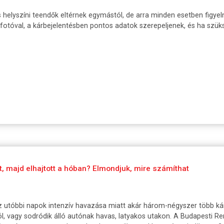
helyszíni teendők eltérnek egymástól, de arra minden esetben figyelni
fotóval, a kárbejelentésben pontos adatok szerepeljenek, és ha szük
t, majd elhajtott a hóban? Elmondjuk, mire számíthat
 utóbbi napok intenzív havazása miatt akár három-négyszer több kár
l, vagy sodródik álló autónak havas, latyakos utakon. A Budapesti R