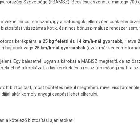
gyarországi Szövetsége (FBAMSZ). Becslésük szerint a mintegy 700 e
rműveknél nincs rendszám, így a hatóságok jellemzően csak ellenőrzésk
 biztosítást vázszámra kötik, és nincs bónusz-málusz rendszer sem, va
toros kerékpárra,
a 25 kg feletti és 14 km/h-nál gyorsabb,
illetve
2
óan hajtanak vagy
25 km/h-nál gyorsabbak
(ezek már segédmotornak
jelent. Egy balesetnél ugyan a károkat a MABISZ megtéríti, de az ös
llereknél nő a kockázat: a kis kerekek és a rossz útminőség miatt a s
tött biztosítást, most büntetés nélkül megteheti, mivel visszamenőleg 
díjjal akár komoly anyagi csapást lehet elkerülni.
n a kötelező biztosítási ajánlatokat: