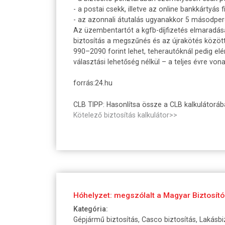
- a postai csekk, illetve az online bankkártyás
- az azonnali átutalás ugyanakkor 5 másodperce
Az üzembentartót a kgfb-díjfizetés elmaradásán
biztosítás a megszűnés és az újrakötés közöt
990–2090 forint lehet, teherautóknál pedig elér
választási lehetőség nélkül – a teljes évre vona
forrás:24.hu
CLB TIPP: Hasonlítsa össze a CLB kalkulátorába
Kötelező biztosítás kalkulátor>>
Hóhelyzet: megszólalt a Magyar Biztosító
Kategória:
Gépjármű biztosítás, Casco biztosítás, Lakásbi