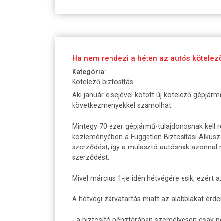
Ha nem rendezi a héten az autós kötele
Kategória:
Kötelező biztosítás
Aki január elsejével kötött új kötelező gépjárm
következményekkel számolhat.
Mintegy 70 ezer gépjármű-tulajdonosnak kell re
közleményében a Független Biztosítási Alkusz
szerződést, így a mulasztó autósnak azonnal me
szerződést.
Mivel március 1-je idén hétvégére esik, ezért 
A hétvégi zárvatartás miatt az alábbiakat érd
- a biztosító pénztárában személyesen csak pén