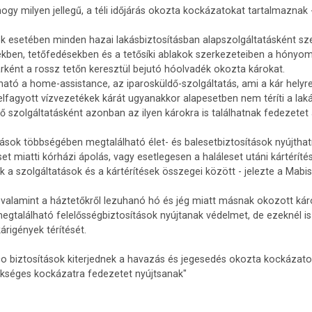
ogy milyen jellegű, a téli időjárás okozta kockázatokat tartalmaznak -
nok esetében minden hazai lakásbiztosításban alapszolgáltatásként 
ekben, tetőfedésekben és a tetősíki ablakok szerkezeteiben a hónyomá
árként a rossz tetőn keresztül bejutó hóolvadék okozta károkat.
ató a home-assistance, az iparosküldő-szolgáltatás, ami a kár helyre
 elfagyott vízvezetékek kárát ugyanakkor alapesetben nem téríti a laká
ő szolgáltatásként azonban az ilyen károkra is találhatnak fedezetet 
ások többségében megtalálható élet- és balesetbiztosítások nyújthat
t miatti kórházi ápolás, vagy esetlegesen a haláleset utáni kártérít
k a szolgáltatások és a kártérítések összegei között - jelezte a Mabis
alamint a háztetőkről lezuhanó hó és jég miatt másnak okozott károk
gtalálható felelősségbiztosítások nyújtanak védelmet, de ezeknél is 
árigények térítését.
o biztosítások kiterjednek a havazás és jegesedés okozta kockázatok
kséges kockázatra fedezetet nyújtsanak"