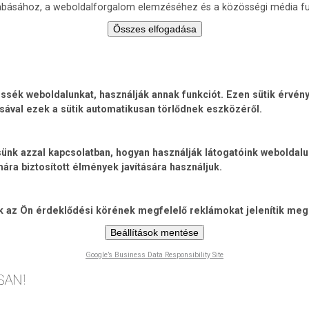
zabásához, a weboldalforgalom elemzéséhez és a közösségi média fu
Összes elfogadása
ék weboldalunkat, használják annak funkciót. Ezen sütik érvénye
sával ezek a sütik automatikusan törlődnek eszközéről.
jtsünk azzal kapcsolatban, hogyan használják látogatóink weboldal
ra biztosított élmények javítására használjuk.
ik az Ön érdeklődési körének megfelelő reklámokat jelenítik meg
Beállítások mentése
Google’s Business Data Responsibility Site
Ugrás
a