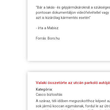
"Bár a lakás- és gépjárműkároknál a szükséges 
pontosan dokumentáljon videófelvétellel vagy 
azt is kizárólag kármentés esetén"
- írta a Mabisz.
Forrás: Bors.hu
Valaki összetörte az utcán parkoló autójá
Kategória:
Casco biztosítás
A száraz, téli időben megszokotthoz képest az
sok jármű koccan egymásnak, fordul le az útró