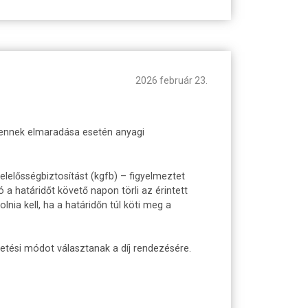
2026 február 23.
t, ennek elmaradása esetén anyagi
elelősségbiztosítást (kgfb) – figyelmeztet
 határidőt követő napon törli az érintett
nia kell, ha a határidőn túl köti meg a
zetési módot választanak a díj rendezésére.