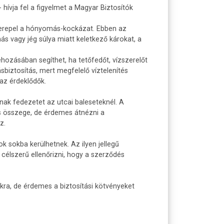
 hívja fel a figyelmet a Magyar Biztosítók
szerepel a hónyomás-kockázat. Ebben az
s vagy jég súlya miatt keletkező károkat, a
hozásában segíthet, ha tetőfedőt, vízszerelőt
sbiztosítás, mert megfelelő víztelenítés
az érdeklődők.
nak fedezetet az utcai baleseteknél. A
és összege, de érdemes átnézni a
z.
 sokba kerülhetnek. Az ilyen jellegű
célszerű ellenőrizni, hogy a szerződés
ra, de érdemes a biztosítási kötvényeket