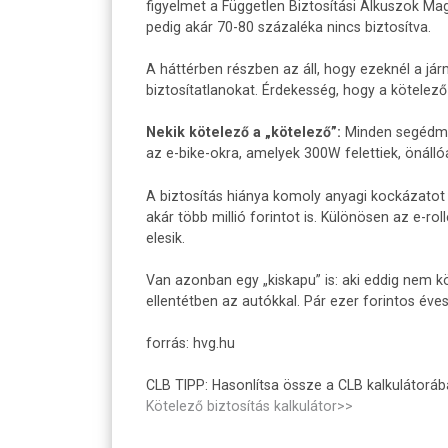
ü
figyelmet a Független Biztosítási Alkuszok Ma
pedig akár 70-80 százaléka nincs biztosítva.
t
A háttérben részben az áll, hogy ezeknél a já
t
biztosítatlanokat. Érdekesség, hogy a kötelező
|
Nekik kötelező a „kötelező”:
Minden segédmo
C
az e-bike-okra, amelyek 300W felettiek, önáll
L
A biztosítás hiánya komoly anyagi kockázatot 
B
akár több millió forintot is. Különösen az e-ro
elesik.
Van azonban egy „kiskapu” is: aki eddig nem kö
ellentétben az autókkal. Pár ezer forintos éves 
forrás: hvg.hu
CLB TIPP: Hasonlítsa össze a CLB kalkulátorába
Kötelező biztosítás kalkulátor>>