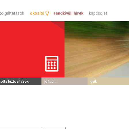
tartalomra
zolgáltatások
okosító
rendkívüli hírek
kapcsolat
lotta biztosítások
jó tudni
gyik